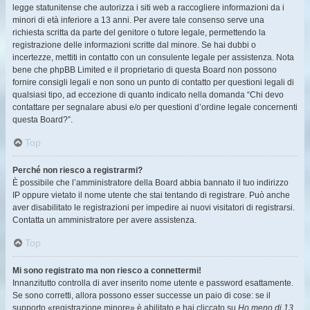
legge statunitense che autorizza i siti web a raccogliere informazioni da i
minori di età inferiore a 13 anni. Per avere tale consenso serve una
richiesta scritta da parte del genitore o tutore legale, permettendo la
registrazione delle informazioni scritte dal minore. Se hai dubbi o
incertezze, mettiti in contatto con un consulente legale per assistenza. Nota
bene che phpBB Limited e il proprietario di questa Board non possono
fornire consigli legali e non sono un punto di contatto per questioni legali di
qualsiasi tipo, ad eccezione di quanto indicato nella domanda “Chi devo
contattare per segnalare abusi e/o per questioni d’ordine legale concernenti
questa Board?”.
Top
Perché non riesco a registrarmi?
È possibile che l’amministratore della Board abbia bannato il tuo indirizzo
IP oppure vietato il nome utente che stai tentando di registrare. Può anche
aver disabilitato le registrazioni per impedire ai nuovi visitatori di registrarsi.
Contatta un amministratore per avere assistenza.
Top
Mi sono registrato ma non riesco a connettermi!
Innanzitutto controlla di aver inserito nome utente e password esattamente.
Se sono corretti, allora possono esser successe un paio di cose: se il
supporto «registrazione minore» è abilitato e hai cliccato su
Ho meno di 13