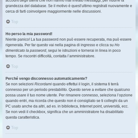
account degli utenti che non hanno mai inviato messaggi, per ridurre la
grandezza del database. Se il motivo è quest’ultimo registrati nuovamente e
cerca di farti coinvolgere maggiormente nelle discussioni.
Top
Ho perso la mia password!
Niente panico! La tua password non può essere recuperata, ma può essere
rigenerata. Per far questo vai nella pagina di ingresso e clicca su
Ho
dimenticato la password
, segui le istruzioni e tornerai in linea in poco
tempo. Se riscontri difficoltà, contatta l’amministratore.
Top
Perché vengo disconnesso automaticamente?
Se non selezioni
Ricordami
quando effettui il login, il sistema ti terrà
connesso per un periodo prestabilito. Questo serve a evitare che qualcuno
possa usare il tuo nome utente. Per rimanere connesso, seleziona l’opzione
quando entri, ma ricorda che questo non è consigliato se ti colleghi da un
PC usato anche da altri, ad es. in biblioteca, Internet point, università, ecc.
Se non vedi il checkbox, significa che un amministratore ha disabilitato
questa caratteristica.
Top