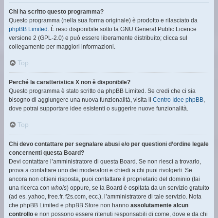
Chi ha scritto questo programma?
Questo programma (nella sua forma originale) è prodotto e rilasciato da
phpBB Limited
. È reso disponibile sotto la GNU General Public Licence
versione 2 (GPL-2.0) e può essere liberamente distribuito; clicca sul
collegamento per maggiori informazioni.
Top
Perché la caratteristica X non è disponibile?
Questo programma è stato scritto da phpBB Limited. Se credi che ci sia
bisogno di aggiungere una nuova funzionalità, visita il
Centro Idee phpBB
,
dove potrai supportare idee esistenti o suggerire nuove funzionalità.
Top
Chi devo contattare per segnalare abusi e/o per questioni d’ordine legale
concernenti questa Board?
Devi contattare l’amministratore di questa Board. Se non riesci a trovarlo,
prova a contattare uno dei moderatori e chiedi a chi puoi rivolgerti. Se
ancora non ottieni risposta, puoi contattare il proprietario del dominio (fai
una ricerca con
whois
) oppure, se la Board è ospitata da un servizio gratuito
(ad es. yahoo, free.fr, f2s.com, ecc.), l’amministratore di tale servizio. Nota
che phpBB Limited e phpBB Store non hanno
assolutamente alcun
controllo
e non possono essere ritenuti responsabili di come, dove e da chi