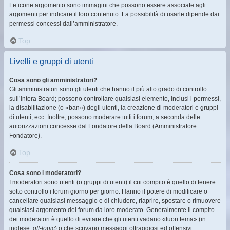
Le icone argomento sono immagini che possono essere associate agli
argomenti per indicare il loro contenuto. La possibilità di usarle dipende dai
permessi concessi dall’amministratore.
Top
Livelli e gruppi di utenti
Cosa sono gli amministratori?
Gli amministratori sono gli utenti che hanno il più alto grado di controllo
sull’intera Board; possono controllare qualsiasi elemento, inclusi i permessi,
la disabilitazione (o «ban») degli utenti, la creazione di moderatori e gruppi
di utenti, ecc. Inoltre, possono moderare tutti i forum, a seconda delle
autorizzazioni concesse dal Fondatore della Board (Amministratore
Fondatore).
Top
Cosa sono i moderatori?
I moderatori sono utenti (o gruppi di utenti) il cui compito è quello di tenere
sotto controllo i forum giorno per giorno. Hanno il potere di modificare o
cancellare qualsiasi messaggio e di chiudere, riaprire, spostare o rimuovere
qualsiasi argomento del forum da loro moderato. Generalmente il compito
dei moderatori è quello di evitare che gli utenti vadano «fuori tema» (in
inglese,
off-topic
) o che scrivano messaggi oltraggiosi ed offensivi.