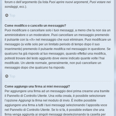
forum o dell’argomento (la lista
Puoi aprire nuovi argomenti
,
Puoi votare nei
sondaggi
, ecc.).
Top
Come modifico o cancello un messaggio?
Puoi modificare o cancellare solo i tuoi messaggi, a meno che tu non sia un
amministratore o un moderatore. Puoi cancellare un messaggio premendo
il pulsante con la «X» nel messaggio che vuoi eliminare. Puoi modificare un
messaggio (a volte solo per un limitato periodo di tempo dopo il suo
inserimento) premendo il pulsante
modifica
nel messaggio in questione. Se
qualcuno ha già risposto al tuo messaggio, quando effettui una modifica,
potresti trovare del testo aggiunto dove viene indicato quante volte l’hai
modificato. Un utente normale, generalmente, non può cancellare un
messaggio dopo che qualcuno ha risposto.
Top
Come aggiungo una firma ai miei messaggi?
Per aggiungere una firma ad un messaggio devi prima crearne una tramite
il Pannello di Controllo Utente. Una volta creata, è possibile selezionare
l’opzione
Aggiungi la firma
nel modulo di invio. È inoltre possibile
aggiungere una firma a tutti i tuoi messaggi selezionando l’apposita voce
nel Pannello di Controllo Utente. Se lo si fa, è possibile evitare che una
firma venga aggiunta ai singoli messaggi deselezionando la casella per