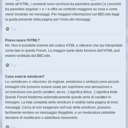
simile all’HTML, i comandi sono racchiusi tra parentesi quadre [ e ] anziché
tra parentesi angolari < e > e offre un controllo maggiore su cosa e come
viene mostrato nei messaggi. Per maggiori informazioni sul BBCode leggi
la guida presente nella pagina per l’invio dei messaggi.
Top
Posso usare l’HTML?
No. Non è possibile inserire del codice HTML e ottenere che sia interpretato
come tale in questo Forum. La maggior parte delle funzioni dell’HTML può
essere sostituita dal BBCode.
Top
Cosa sono le emoticon?
Le «emoticon» o «faccine» (in inglese,
emoticons
o
smileys
) sono piccole
immagini che possono essere usate per esprimere una sensazione o
un’emozione con pochi caratteri; ad es. :) significa felice, :( significa triste.
Questo Forum trasforma automaticamente queste serie di caratteri in
immagini. La lista completa delle emoticon è visibile nella pagina di invio
messaggi. Cerca di non esagerare nell’uso delle emoticon, possono
facilmente rendere un messaggio illeggibile, e un moderatore potrebbe
decidere di modificarlo o addirittura rimuoverlo.
Top