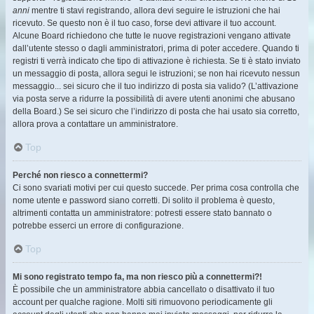
anni
mentre ti stavi registrando, allora devi seguire le istruzioni che hai
ricevuto. Se questo non è il tuo caso, forse devi attivare il tuo account.
Alcune Board richiedono che tutte le nuove registrazioni vengano attivate
dall’utente stesso o dagli amministratori, prima di poter accedere. Quando ti
registri ti verrà indicato che tipo di attivazione è richiesta. Se ti è stato inviato
un messaggio di posta, allora segui le istruzioni; se non hai ricevuto nessun
messaggio... sei sicuro che il tuo indirizzo di posta sia valido? (L’attivazione
via posta serve a ridurre la possibilità di avere utenti anonimi che abusano
della Board.) Se sei sicuro che l’indirizzo di posta che hai usato sia corretto,
allora prova a contattare un amministratore.
Top
Perché non riesco a connettermi?
Ci sono svariati motivi per cui questo succede. Per prima cosa controlla che
nome utente e password siano corretti. Di solito il problema è questo,
altrimenti contatta un amministratore: potresti essere stato bannato o
potrebbe esserci un errore di configurazione.
Top
Mi sono registrato tempo fa, ma non riesco più a connettermi?!
È possibile che un amministratore abbia cancellato o disattivato il tuo
account per qualche ragione. Molti siti rimuovono periodicamente gli