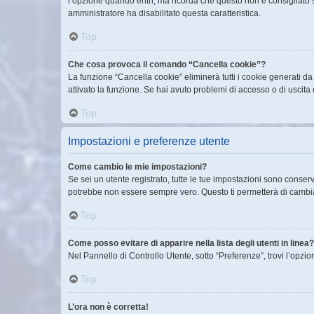
l’opzione quando entri, ma ricorda che questo non è consigliato se 
amministratore ha disabilitato questa caratteristica.
Top
Che cosa provoca il comando “Cancella cookie”?
La funzione “Cancella cookie” eliminerà tutti i cookie generati d
attivato la funzione. Se hai avuto problemi di accesso o di uscita 
Top
Impostazioni e preferenze utente
Come cambio le mie impostazioni?
Se sei un utente registrato, tutte le tue impostazioni sono conse
potrebbe non essere sempre vero. Questo ti permetterà di cambiar
Top
Come posso evitare di apparire nella lista degli utenti in linea?
Nel Pannello di Controllo Utente, sotto “Preferenze”, trovi l’opzi
Top
L’ora non è corretta!