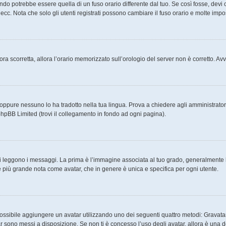
o potrebbe essere quella di un fuso orario differente dal tuo. Se così fosse, devi ca
cc. Nota che solo gli utenti registrati possono cambiare il fuso orario e molte impo
ncora scorretta, allora l’orario memorizzato sull’orologio del server non è corretto. 
oppure nessuno lo ha tradotto nella tua lingua. Prova a chiedere agli amministratori 
phpBB Limited (trovi il collegamento in fondo ad ogni pagina).
eggono i messaggi. La prima è l’immagine associata al tuo grado, generalmente ha 
ine più grande nota come avatar, che in genere è unica e specifica per ogni utente.
 è possibile aggiungere un avatar utilizzando uno dei seguenti quattro metodi: Grava
tar sono messi a disposizione. Se non ti è concesso l’uso degli avatar, allora è una 