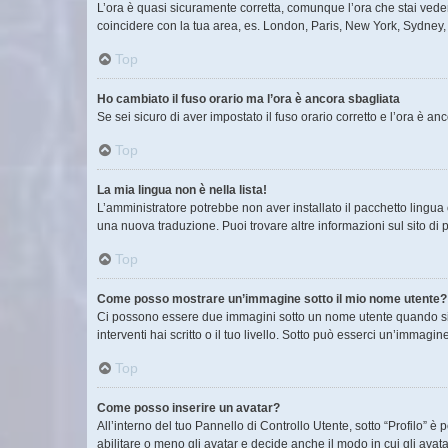
L’ora è quasi sicuramente corretta, comunque l’ora che stai vedend
coincidere con la tua area, es. London, Paris, New York, Sydney, e
Top
Ho cambiato il fuso orario ma l’ora è ancora sbagliata
Se sei sicuro di aver impostato il fuso orario corretto e l’ora è a
Top
La mia lingua non è nella lista!
L’amministratore potrebbe non aver installato il pacchetto lingua 
una nuova traduzione. Puoi trovare altre informazioni sul sito di 
Top
Come posso mostrare un’immagine sotto il mio nome utente?
Ci possono essere due immagini sotto un nome utente quando si l
interventi hai scritto o il tuo livello. Sotto può esserci un’immag
Top
Come posso inserire un avatar?
All’interno del tuo Pannello di Controllo Utente, sotto “Profilo”
abilitare o meno gli avatar e decide anche il modo in cui gli ava