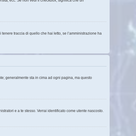
rsità, ecc. Se non vedi il checkbox, significa che un
tenere traccia di quello che hai letto, se l’amministrazione ha
tente; generalmente sta in cima ad ogni pagina, ma questo
istratori e a te stesso. Verrai identificato come utente nascosto.