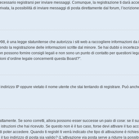
cessario registrarsi per inviare messaggi. Comunque, la registrazione ti darà access
ata, la possibilità di inviare messaggi di posta direttamente dal forum, l’iscrizione 
8, è una legge statunitense che autorizza i siti web a raccogliere informazioni da i
tendo la registrazione delle informazioni scritte dal minore. Se hai dubbi o incertezz
 possono fornire consigli legali e non sono un punto di contatto per questioni legal
ioni d’ordine legale concernenti questa Board?”.
ndirizzo IP oppure vietato il nome utente che stai tentando di registrare. Può anche a
attamente. Se sono corretti, allora possono esser successe un paio di cose: se il su
e istruzioni che hai ricevuto. Se questo non è il tuo caso, forse devi attivare il tuo 
 poter accedere. Quando ti registri ti verrà indicato che tipo di attivazione è richies
il tuo indirizzo di posta sia valido? (L’attivazione via posta serve a ridurre la poss