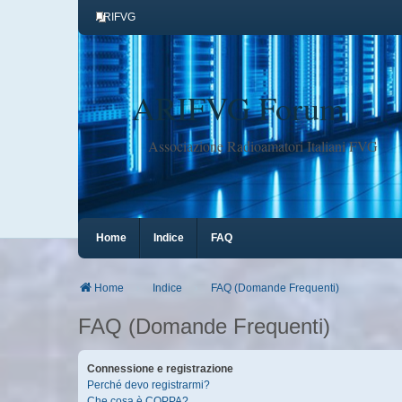
ARIFVG
ARIFVG Forum
Associazione Radioamatori Italiani FVG
Home
Indice
FAQ
Home
Indice
FAQ (Domande Frequenti)
FAQ (Domande Frequenti)
Connessione e registrazione
Perché devo registrarmi?
Che cosa è COPPA?