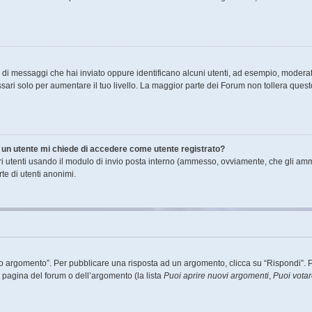
ro di messaggi che hai inviato oppure identificano alcuni utenti, ad esempio, moderat
ari solo per aumentare il tuo livello. La maggior parte dei Forum non tollera que
di un utente mi chiede di accedere come utente registrato?
ltri utenti usando il modulo di invio posta interno (ammesso, ovviamente, che gli amm
te di utenti anonimi.
argomento”. Per pubblicare una risposta ad un argomento, clicca su “Rispondi”. Potr
a pagina del forum o dell’argomento (la lista
Puoi aprire nuovi argomenti
,
Puoi vota