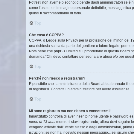
Potresti non averne bisogno: dipende dagli amministratori se è ne
come l’uso di un’immagine personale definibile, messaggistica priv
quindi ti raccomandiamo di farlo.
Top
Che cosa è COPPA?
COPPA, o Legge sulla Privacy per la protezione dei minori del 199
una richiesta scritta da parte del genitore o tutore legale, permet
Nota bene che phpBB Limited e il proprietario di questa Board non
domanda “Chi devo contattare per segnalare abusi e/o per quest
Top
Perché non riesco a registrarmi?
È possibile che l’amministratore della Board abbia bannato il tuo i
di registrarsi. Contatta un amministratore per avere assistenza.
Top
Mi sono registrato ma non riesco a connettermi!
Innanzitutto controlla di aver inserito nome utente e password es
meno di 13 anni
mentre ti stavi registrando, allora devi seguire l
vengano attivate dall’utente stesso o dagli amministratori, prima di
istruzioni; se non hai ricevuto nessun messaggio... sei sicuro che 