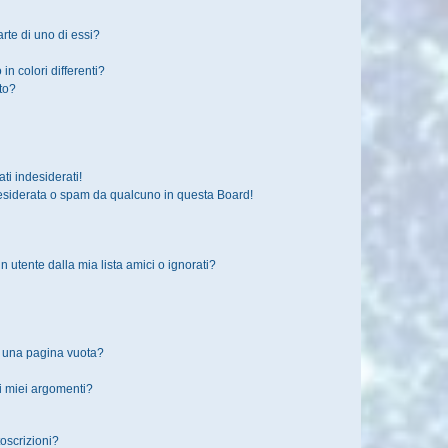
rte di uno di essi?
in colori differenti?
to?
i indesiderati!
esiderata o spam da qualcuno in questa Board!
tente dalla mia lista amici o ignorati?
o una pagina vuota?
i miei argomenti?
toscrizioni?