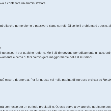
prova a contattare un amministratore.
ntrolla che nome utente e password siano corretti. Di solito il problema è questo, al
!
il tuo account per qualche ragione. Molti siti rimuovono periodicamente gli account 
uovamente e cerca di farti coinvolgere maggiormente nelle discussioni.
ò essere rigenerata. Per far questo vai nella pagina di ingresso e clicca su
Ho di
ti terrà connesso per un periodo prestabilito. Questo serve a evitare che qualcuno p