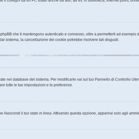
ti colleghi da un PC usato anche da altri, ad es. in biblioteca, Internet point, unive
a phpBB che ti mantengono autenticato e connesso, oltre a permetterti ad esempio di 
dal sistema, la cancellazione dei cookie potrebbe risolvere tali disguidi.
rvate nel database del sistema. Per modificarle vai sul tuo Pannello di Controllo U
e tutte le tue impostazioni e le preferenze.
one
Nascondi il tuo stato in linea
. Attivando questa opzione, apparirai solo agli ammin