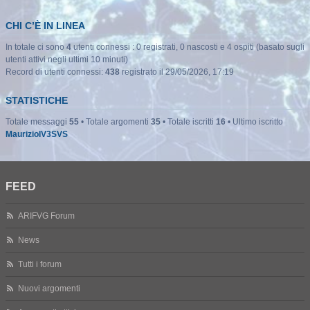
CHI C’È IN LINEA
In totale ci sono
4
utenti connessi : 0 registrati, 0 nascosti e 4 ospiti (basato sugli
utenti attivi negli ultimi 10 minuti)
Record di utenti connessi:
438
registrato il 29/05/2026, 17:19
STATISTICHE
Totale messaggi
55
• Totale argomenti
35
• Totale iscritti
16
• Ultimo iscritto
MaurizioIV3SVS
FEED
ARIFVG Forum
News
Tutti i forum
Nuovi argomenti