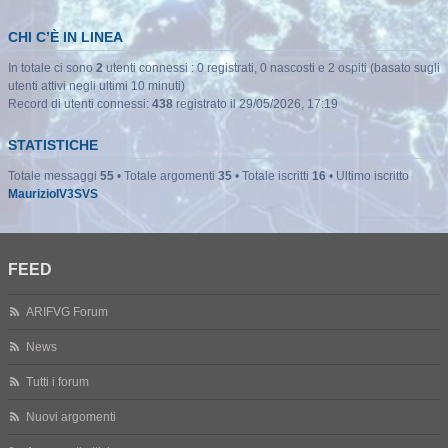
CHI C’È IN LINEA
In totale ci sono
2
utenti connessi : 0 registrati, 0 nascosti e 2 ospiti (basato sugli
utenti attivi negli ultimi 10 minuti)
Record di utenti connessi:
438
registrato il 29/05/2026, 17:19
STATISTICHE
Totale messaggi
55
• Totale argomenti
35
• Totale iscritti
16
• Ultimo iscritto
MaurizioIV3SVS
FEED
ARIFVG Forum
News
Tutti i forum
Nuovi argomenti