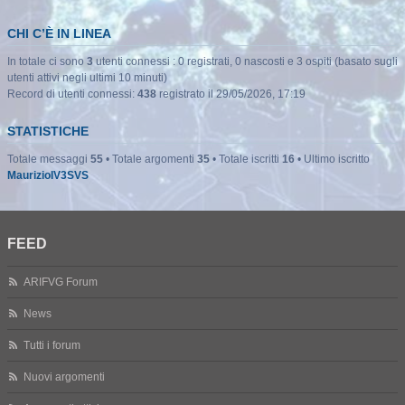
CHI C’È IN LINEA
In totale ci sono
3
utenti connessi : 0 registrati, 0 nascosti e 3 ospiti (basato sugli
utenti attivi negli ultimi 10 minuti)
Record di utenti connessi:
438
registrato il 29/05/2026, 17:19
STATISTICHE
Totale messaggi
55
• Totale argomenti
35
• Totale iscritti
16
• Ultimo iscritto
MaurizioIV3SVS
FEED
ARIFVG Forum
News
Tutti i forum
Nuovi argomenti