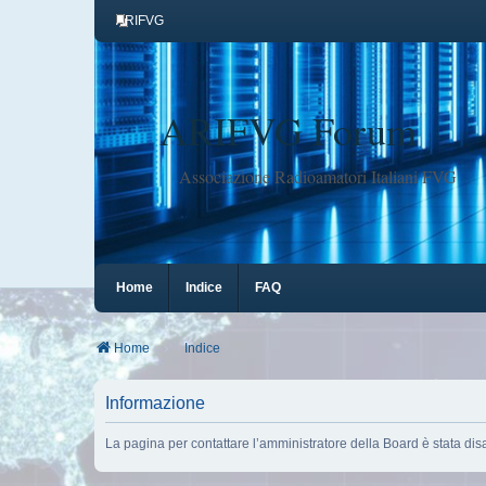
ARIFVG
ARIFVG Forum
Associazione Radioamatori Italiani FVG
Home
Indice
FAQ
Home
Indice
Informazione
La pagina per contattare l’amministratore della Board è stata disa