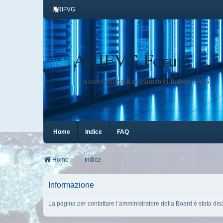
ARIFVG
ARIFVG Forum
Associazione Radioamatori Italiani FVG
Home
Indice
FAQ
Home
Indice
Informazione
La pagina per contattare l’amministratore della Board è stata disa