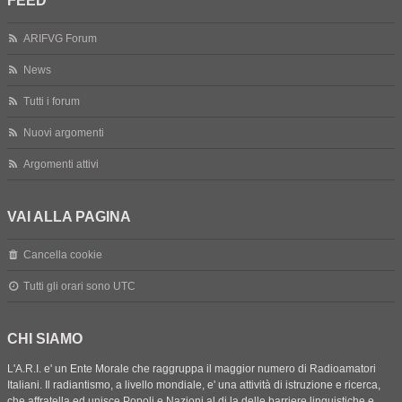
FEED
ARIFVG Forum
News
Tutti i forum
Nuovi argomenti
Argomenti attivi
VAI ALLA PAGINA
Cancella cookie
Tutti gli orari sono
UTC
CHI SIAMO
L'A.R.I. e' un Ente Morale che raggruppa il maggior numero di Radioamatori
Italiani. Il radiantismo, a livello mondiale, e' una attività di istruzione e ricerca,
che affratella ed unisce Popoli e Nazioni al di la delle barriere linguistiche e