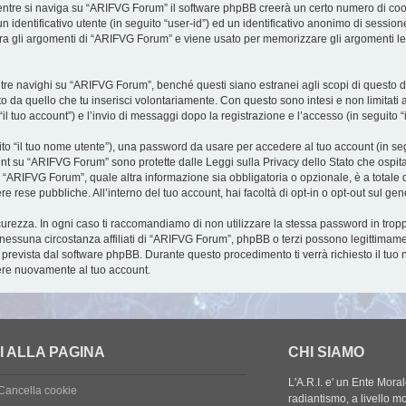
ntre si naviga su “ARIFVG Forum” il software phpBB creerà un certo numero di cookie
 identificativo utente (in seguito “user-id”) ed un identificativo anonimo di sessio
a gli argomenti di “ARIFVG Forum” e viene usato per memorizzare gli argomenti lett
 navighi su “ARIFVG Forum”, benché questi siano estranei agli scopi di questo doc
o da quello che tu inserisci volontariamente. Con questo sono intesi e non limitati 
l tuo account”) e l’invio di messaggi dopo la registrazione e l’accesso (in seguito “
uito “il tuo nome utente”), una password da usare per accedere al tuo account (in seg
count su “ARIFVG Forum” sono protette dalle Leggi sulla Privacy dello Stato che ospit
u “ARIFVG Forum”, quale altra informazione sia obbligatoria o opzionale, è a totale dis
e rese pubbliche. All’interno del tuo account, hai facoltà di opt-in o opt-out sul g
curezza. In ogni caso ti raccomandiamo di non utilizzare la stessa password in tropp
essuna circostanza affiliati di “ARIFVG Forum”, phpBB o terzi possono legittimame
 prevista dal software phpBB. Durante questo procedimento ti verrà richiesto il tuo
re nuovamente al tuo account.
I ALLA PAGINA
CHI SIAMO
L'A.R.I. e' un Ente Mora
Cancella cookie
radiantismo, a livello mon