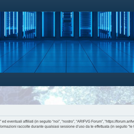
entuali affiliati (in seguito “noi”, “nostro”, “ARIFVG Forum”, “https://forum.arifvg.
azioni raccolte durante qualsiasi sessione d’uso da te effettuata (in seguito “le t