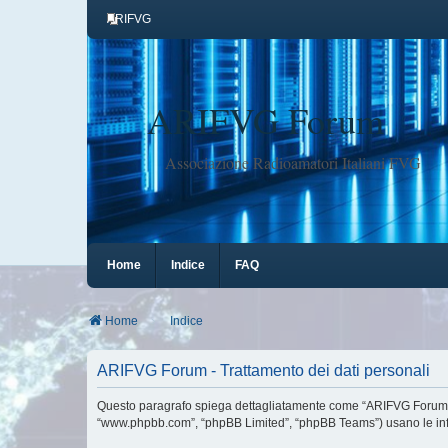
ARIFVG
ARIFVG Forum
Associazione Radioamatori Italiani FVG
Home
Indice
FAQ
Home
Indice
ARIFVG Forum - Trattamento dei dati personali
Questo paragrafo spiega dettagliatamente come “ARIFVG Forum” ed ev
“www.phpbb.com”, “phpBB Limited”, “phpBB Teams”) usano le inform