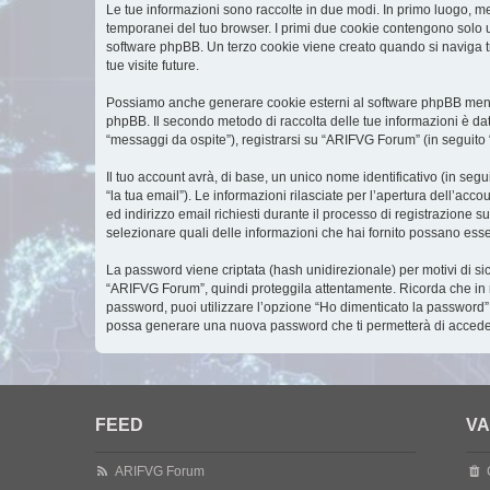
Le tue informazioni sono raccolte in due modi. In primo luogo, me
temporanei del tuo browser. I primi due cookie contengono solo un
software phpBB. Un terzo cookie viene creato quando si naviga tr
tue visite future.
Possiamo anche generare cookie esterni al software phpBB mentre
phpBB. Il secondo metodo di raccolta delle tue informazioni è dat
“messaggi da ospite”), registrarsi su “ARIFVG Forum” (in seguito “i
Il tuo account avrà, di base, un unico nome identificativo (in seg
“la tua email”). Le informazioni rilasciate per l’apertura dell’ac
ed indirizzo email richiesti durante il processo di registrazione s
selezionare quali delle informazioni che hai fornito possano esser
La password viene criptata (hash unidirezionale) per motivi di si
“ARIFVG Forum”, quindi proteggila attentamente. Ricorda che in n
password, puoi utilizzare l’opzione “Ho dimenticato la password”
possa generare una nuova password che ti permetterà di accede
FEED
VA
ARIFVG Forum