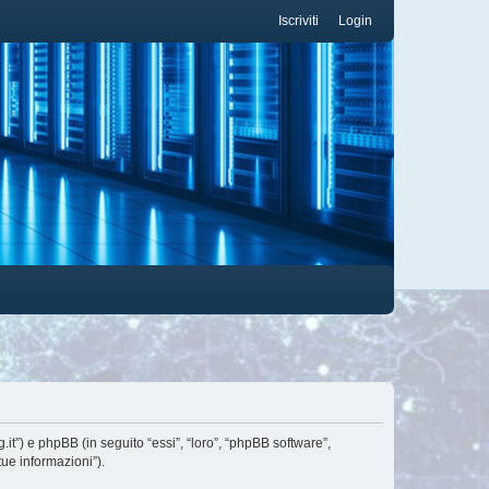
Iscriviti
Login
it”) e phpBB (in seguito “essi”, “loro”, “phpBB software”,
ue informazioni”).