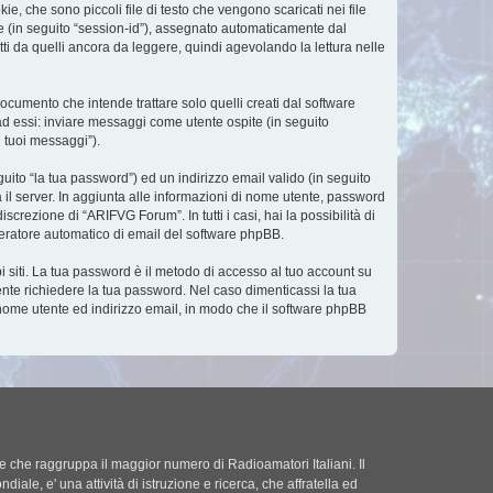
, che sono piccoli file di testo che vengono scaricati nei file
ne (in seguito “session-id”), assegnato automaticamente dal
i da quelli ancora da leggere, quindi agevolando la lettura nelle
umento che intende trattare solo quelli creati dal software
ad essi: inviare messaggi come utente ospite (in seguito
i tuoi messaggi”).
uito “la tua password”) ed un indirizzo email valido (in seguito
a il server. In aggiunta alle informazioni di nome utente, password
crezione di “ARIFVG Forum”. In tutti i casi, hai la possibilità di
eneratore automatico di email del software phpBB.
i siti. La tua password è il metodo di accesso al tuo account su
nte richiedere la tua password. Nel caso dimenticassi la tua
 nome utente ed indirizzo email, in modo che il software phpBB
le che raggruppa il maggior numero di Radioamatori Italiani. Il
diale, e' una attività di istruzione e ricerca, che affratella ed